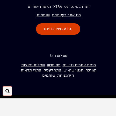
חנות באינטרנט
Xtra
נגישות אתרים
בנו אתר בעצמכם
שותפים
נסו עכשיו בחינם
folyou ©
בניית אתרים נגישים
מה חדש
שאלות נפוצות
תמיכה
תנאי שימוש
אתר לעסק
אתרי תדמית
הזדמנויות
שותפים
חיפ
folyou
הקמת אתר אינטרנט