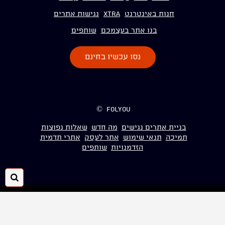
חנות באינטרנט
Xtra
נגישות אתרים
בנו אתר בעצמכם
שותפים
נסו עכשיו בחינם
folyou ©
בניית אתרים נגישים
מה חדש
שאלות נפוצות
תמיכה
תנאי שימוש
אתר לעסק
אתרי תדמית
הזדמנויות
שותפים
חיפ
folyou
מערכת להקמת אתרים