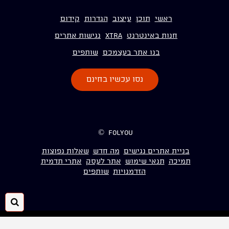
ראשי
תוכן
עיצוב
הגדרות
קידום
חנות באינטרנט
Xtra
נגישות אתרים
בנו אתר בעצמכם
שותפים
נסו עכשיו בחינם
folyou ©
בניית אתרים נגישים
מה חדש
שאלות נפוצות
תמיכה
תנאי שימוש
אתר לעסק
אתרי תדמית
הזדמנויות
שותפים
חיפ
folyou