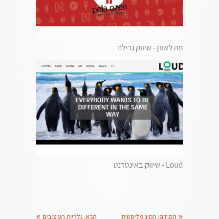
פה לאוזן - שיווק גרילה
Loud - שיווק באינטרנט
«
הקודם:
המינימליסטית
הבא:
גלריית העיצובים
»