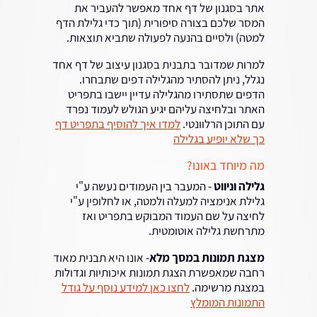
אתר בסגנון של דף אחד מאפשר להעביר את
המסר שלכם בצורה סיפורית (תוך כדי גלילת הדף
למטה) ולסיים בהנעה לפעולה שתביא תוצאות.
למרות שמדובר בתבנית בסגנון עיצוב של דף אחד
נגלל, ניתן להסתיר מהגלילה דפים שתבחרו.
הדפים שתסתירו מהגלילה עדיין יישבו בתפריט
האתר ובלחיצה עליהם יגיע הגולש לעמוד נפרד
עם התוכן הרלוונטי.
למדו איך להוסיף בתפריט דף
כך שלא יופיע בגלילה
מה מיוחד באונו?
גלילה וניווט
- המעבר בין העמודים נעשה ע"י
גלילת אנימציה למעלה ולמטה, או לחלופין ע"י
לחיצה על שם העמוד המבוקש בתפריט ואז
מתרחשת גלילה אוטומטית.
מצגת תמונות במסך מלא
- אונו היא תבנית מאוד
רחבה שמאפשרת הצגת תמונות איכותיות וגדולות
במצגת מרשימה.
לחצו כאן למידע נוסף על גודל
התמונות המומלץ