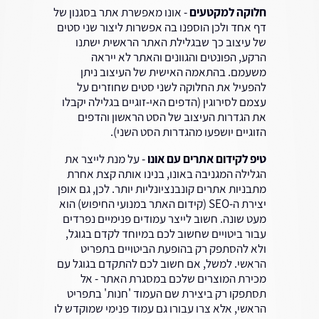
חלוקה למקטעים
- אונו מאפשרת אתר בסגנון של
דף אחד ולכן הוספנו בה אפשרות ליצור שני סטים
של עיצוב כך שבגלילת האתר הראשית ישתנו
הרקע, הפונטים והגוונים והאתר לא ייראה
משעמם. בהתאמה האישית של העיצוב ניתן
להפעיל את החלוקה לשני סטים שחוזרים על
עצמם לסירוגין (הדפים האי-זוגיים בגלילה יקבלו
את הגדרות העיצוב של הסט הראשון והדפים
הזוגיים יושפעו מהגדרות הסט השני).
טיפ לקידום אתרים עם אונו
- על מנת לייצר את
הגלילה המגניבה באונו, בנינו אותה קצת אחרת
מתבניות אתרים קונבנציונליות יותר. לכן, גם אופן
יצירת ה-SEO (קידום האתר במנועי החיפוש) הוא
מעט שונה. חשוב לייצר עמודים פנימיים נפרדים
עבור ביטויים שחשוב לכם במיוחד לקדם בגוגל,
ולא להסתפק רק בהופעת הביטויים בתפריט
הראשי. למשל, אם חשוב לכם להתקדם בגוגל עם
מכירת המוצרים שלכם במסגרת האתר - אל
תסתפקו רק ביצירת שם העמוד 'חנות' בתפריט
הראשי, אלא צרו עבורו גם עמוד פנימי שמוקדש לו