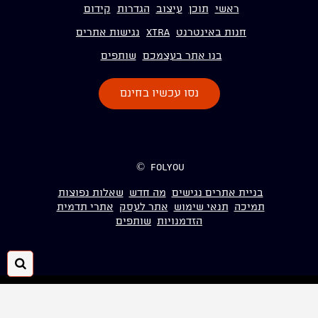
ראשי
תוכן
עיצוב
הגדרות
קידום
חנות באינטרנט
Xtra
נגישות אתרים
בנו אתר בעצמכם
שותפים
נסו עכשיו בחינם
folyou ©
בניית אתרים נגישים
מה חדש
שאלות נפוצות
תמיכה
תנאי שימוש
אתר לעסק
אתרי תדמית
הזדמנויות
שותפים
חיפ
folyou
חנות אונליין בקלות