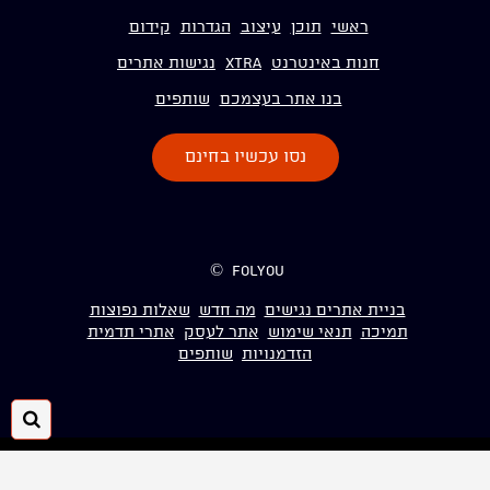
ראשי
תוכן
עיצוב
הגדרות
קידום
חנות באינטרנט
Xtra
נגישות אתרים
בנו אתר בעצמכם
שותפים
נסו עכשיו בחינם
folyou ©
בניית אתרים נגישים
מה חדש
שאלות נפוצות
תמיכה
תנאי שימוש
אתר לעסק
אתרי תדמית
הזדמנויות
שותפים
חיפ
folyou
מערכת להקמת אתרים